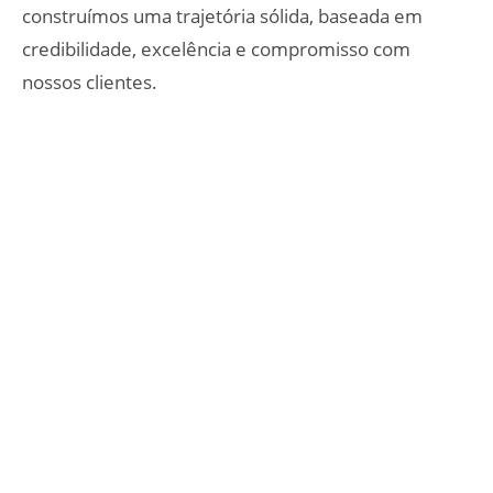
construímos uma trajetória sólida, baseada em
credibilidade, excelência e compromisso com
nossos clientes.
Parceria que fortalece
resultados
Como
parceira oficial da Gerdau
, uma das
maiores produtoras de aço do mundo, a DAP