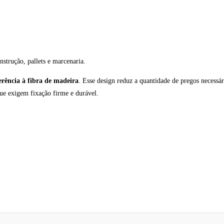
onstrução, pallets e marcenaria.
erência à fibra de madeira
. Esse design reduz a quantidade de pregos necessá
 que exigem fixação firme e durável.