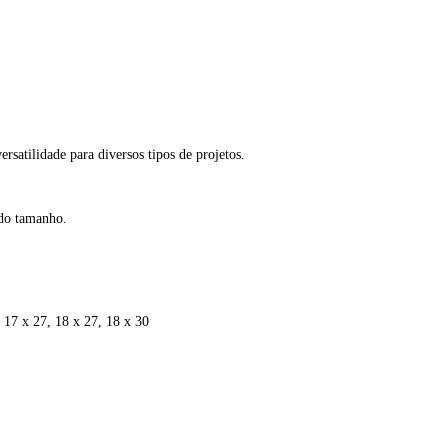
satilidade para diversos tipos de projetos.
do tamanho.
, 17 x 27, 18 x 27, 18 x 30