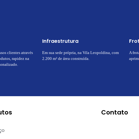
Infraestrutura
Fro
ssos clientes através
Em sua sede própria, na Vila Leopoldina, com
A fro
dutos, rapidez na
2.200 m² de área construída.
aprim
sonalizado.
utos
Contato
ço