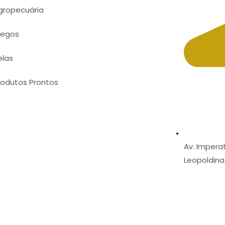
gropecuária
regos
elas
rodutos Prontos
Av. Imperat
Leopoldina