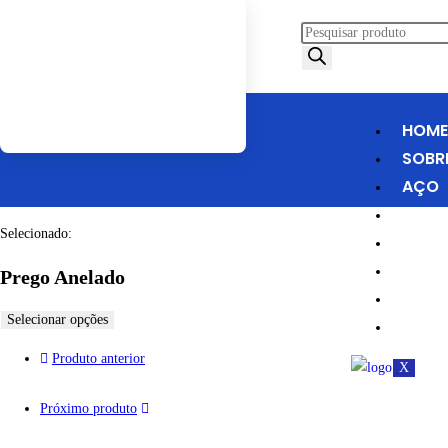
HOME
SOBR
AÇO
AGRO
Selecionado:
TELA
PREG
Prego Anelado
PROD
Selecionar opções
MINHA
Produto anterior
X
Próximo produto