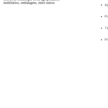
mobiliários, embalagens, entre outros.
A
P
T
P