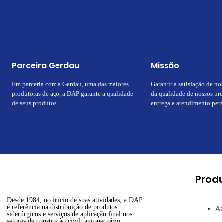
Parceira Gerdau
Missão
Em parceria com a Gerdau, uma das maiores
Garantir a satisfação de no
produtoras de aço, a DAP garante a qualidade
da qualidade de nossos pro
de seus produtos.
entrega e atendimento per
Prod
Desde 1984, no início de suas atividades, a DAP
A
é referência na distribuição de produtos
siderúrgicos e serviços de aplicação final nos
setores de construção civil, agropecuário,